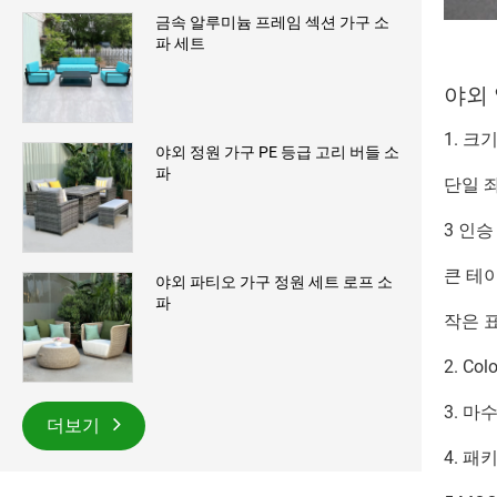
금속 알루미늄 프레임 섹션 가구 소
파 세트
야외
1. 크기
야외 정원 가구 PE 등급 고리 버들 소
파
단일 좌석
3 인승 
큰 테이블
야외 파티오 가구 정원 세트 로프 소
파
작은 표 
2. C
3. 마
더보기
4. 