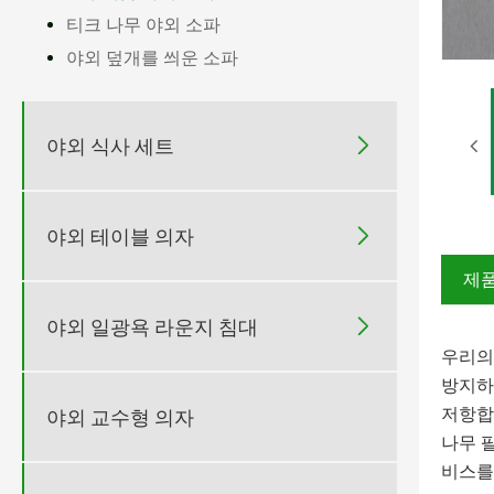
티크 나무 야외 소파
야외 덮개를 씌운 소파

야외 식사 세트

야외 테이블 의자
제품

야외 일광욕 라운지 침대
우리의
방지하
저항합
야외 교수형 의자
나무 
비스를