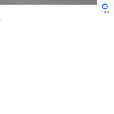
E-Mail
양