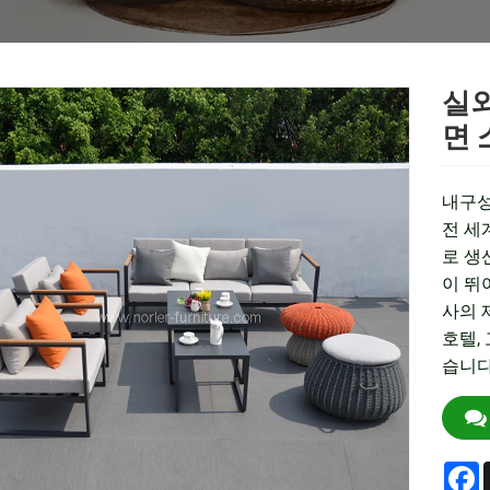
실외
면 
내구성
전 세
로 생
이 뛰
사의 
호텔,
습니다
F