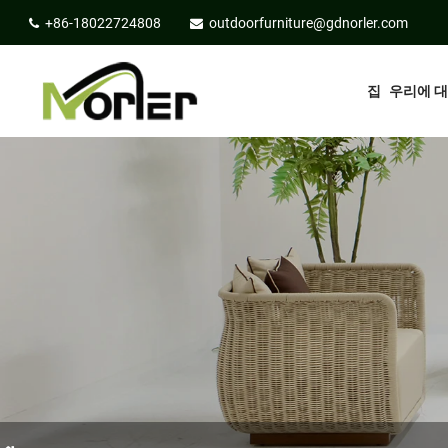
+86-18022724808
outdoorfurniture@gdnorler.com
집
우리에 